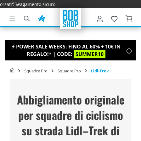
amento sicuro
tenuto principale
⚡ POWER SALE WEEKS: FINO AL 60% + 10€ IN
REGALO!
*
| CODE:
SUMMER10
Squadre Pro
Squadre Pro
Lidl-Trek
Abbigliamento originale
per squadre di ciclismo
su strada Lidl–Trek di