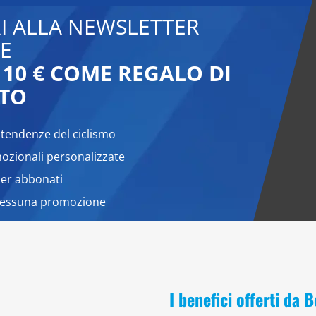
RI ALLA NEWSLETTER
E
 10 € COME REGALO DI
TO
 tendenze del ciclismo
zionali personalizzate
per abbonati
nessuna promozione
I benefici offerti da