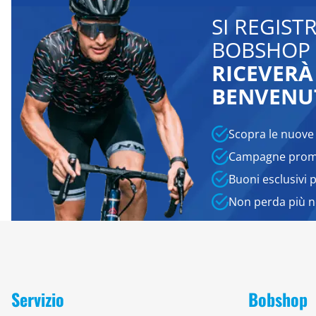
SI REGIST
BOBSHOP 
RICEVERÀ
BENVENU
Scopra le nuove
Campagne promo
Buoni esclusivi 
Non perda più 
Servizio
Bobshop