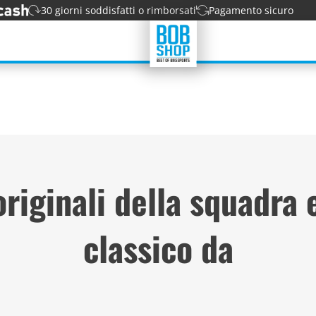
30 giorni soddisfatti o rimborsati
Pagamento sicuro
originali della squadra
classico da