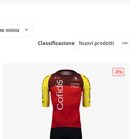
one minima
Classificazione
-8
%