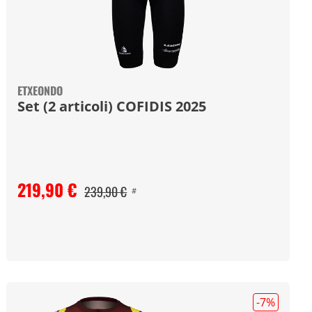
ETXEONDO
Set (2 articoli) COFIDIS 2025
219,90 €
239,90 €
#
-7
%