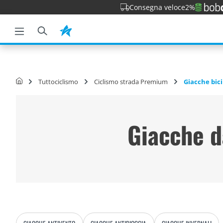
Consegna veloce
2%
la ricerca
Passa alla navigazione principale
Tuttociclismo
Ciclismo strada Premium
Giacche bici
Giacche d