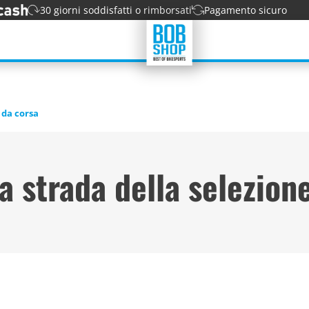
30 giorni soddisfatti o rimborsati
Pagamento sicuro
 da corsa
a strada della selezio