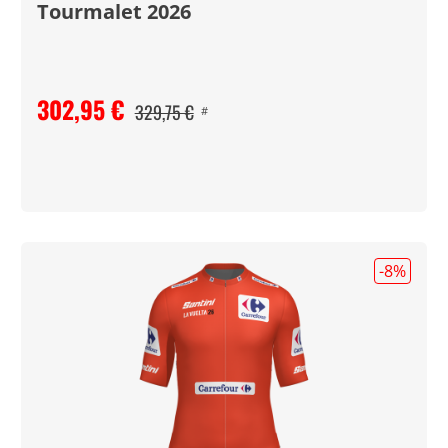
Tourmalet 2026
302,95 €
329,75 €
#
-8
%