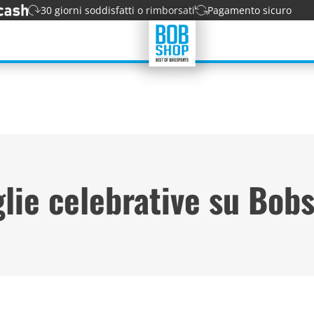
30 giorni soddisfatti o rimborsati
Pagamento sicuro
lie celebrative su Bob