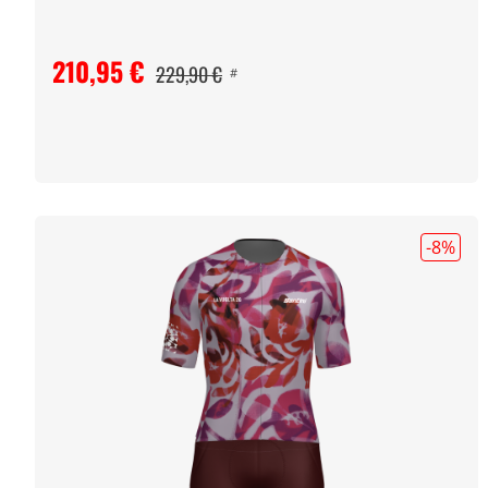
210,95 €
229,90 €
#
-8
%