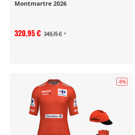
Montmartre 2026
320,95 €
349,75 €
#
-8
%