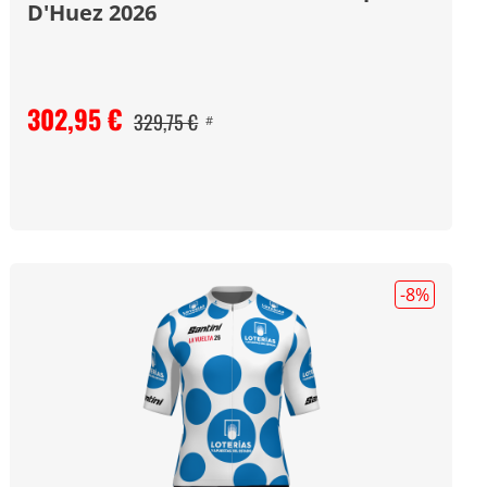
D'Huez 2026
302,95 €
329,75 €
#
-8
%