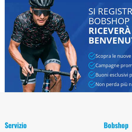
SI REGIST
BOBSHOP 
RICEVERÀ
BENVENU
Scopra le nuove
Campagne promo
Buoni esclusivi 
Non perda più 
Servizio
Bobshop