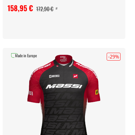
158,95 €
172,90 €
#
Made in Europe
-29
%