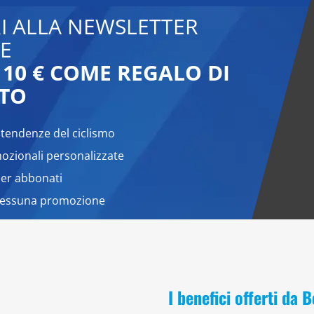
RI ALLA NEWSLETTER
E
 10 € COME REGALO DI
TO
 tendenze del ciclismo
zionali personalizzate
per abbonati
nessuna promozione
I benefici offerti da