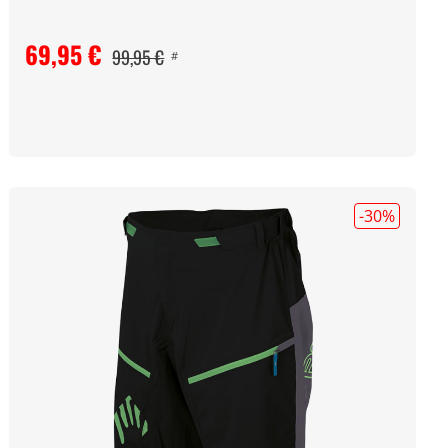
69,95 €
99,95 €
#
-30
%