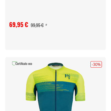
69,95 €
99,95 €
#
Certificato eco
-30
%