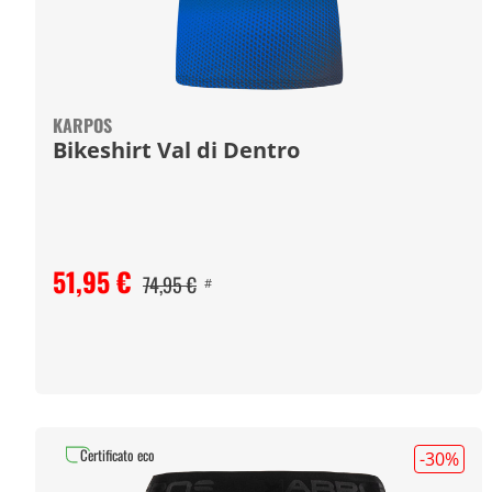
KARPOS
Bikeshirt Val di Dentro
51,95 €
74,95 €
#
Certificato eco
-30
%