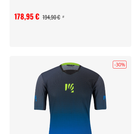
178,95 €
194,90 €
#
-30
%