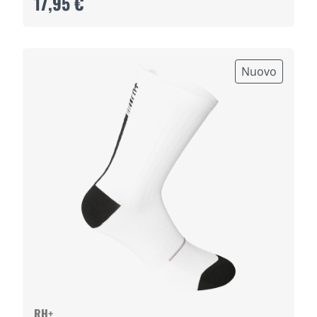
17,95 €
Nuovo
RH+