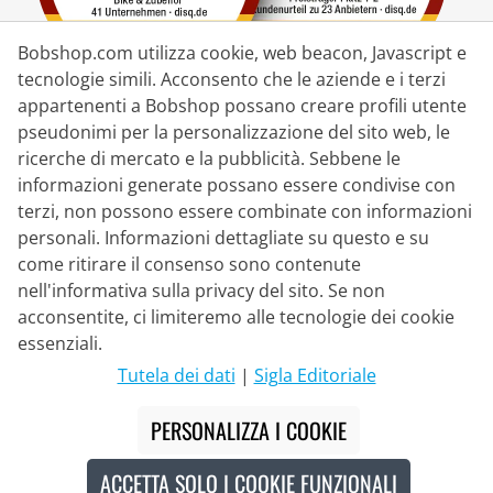
Bobshop.com utilizza cookie, web beacon, Javascript e
tecnologie simili. Acconsento che le aziende e i terzi
appartenenti a Bobshop possano creare profili utente
pseudonimi per la personalizzazione del sito web, le
Partner di Consegna
ricerche di mercato e la pubblicità. Sebbene le
informazioni generate possano essere condivise con
Contatto
terzi, non possono essere combinate con informazioni
personali. Informazioni dettagliate su questo e su
Chat dal vivo
come ritirare il consenso sono contenute
Lu - Ve: 8:30 - 16:00 (CET)
nell'informativa sulla privacy del sito. Se non
acconsentite, ci limiteremo alle tecnologie dei cookie
Whatsapp
essenziali.
Telefonata (en/de)
Tutela dei dati
|
Sigla Editoriale
Modulo di contatto
PERSONALIZZA I COOKIE
ACCETTA SOLO I COOKIE FUNZIONALI