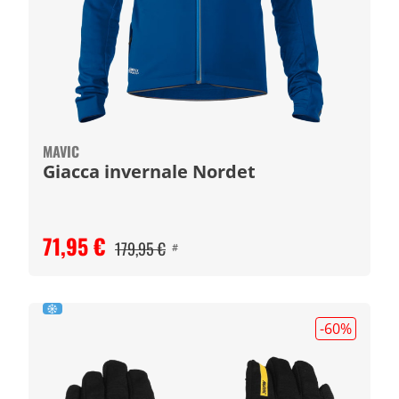
MAVIC
Giacca invernale Nordet
71,95 €
179,95 €
#
-60
%