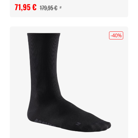
71,95 €
179,95 €
#
-40
%