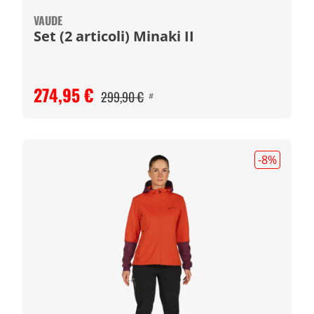
VAUDE
Set (2 articoli) Minaki II
274,95 €
299,90 €
#
-8
%