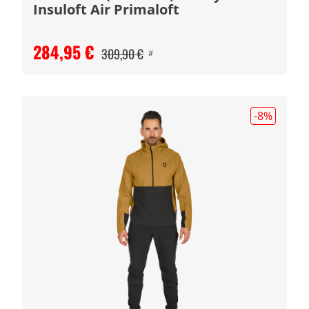
Insuloft Air Primaloft
284,95 €
309,90 €
#
-8
%