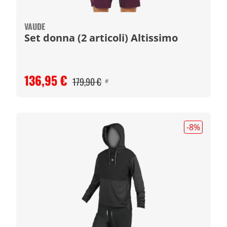
VAUDE
Set donna (2 articoli) Altissimo
136,95 €
179,90 €
#
-8
%