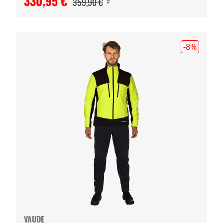
330,95 €
359,90 €
#
-8
%
VAUDE