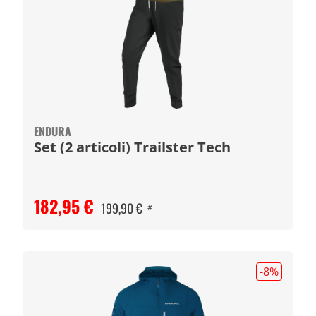
ENDURA
Set (2 articoli) Trailster Tech
182,95 €
199,90 €
#
-8
%