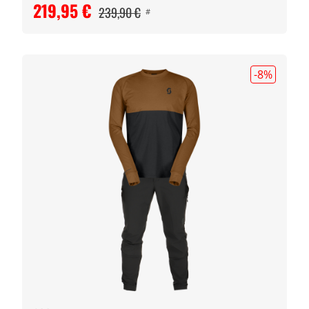
219,95 €
239,90 €
#
-8
%