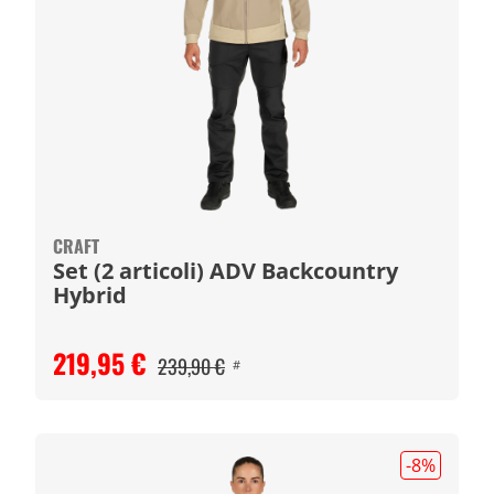
CRAFT
Set (2 articoli) ADV Backcountry
Hybrid
219,95 €
239,90 €
#
-8
%