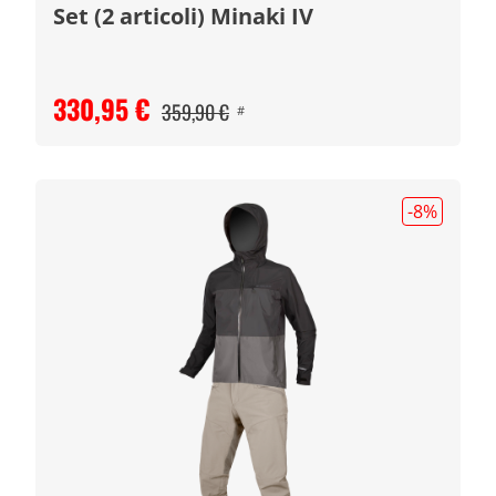
Set (2 articoli) Minaki IV
330,95 €
359,90 €
#
-8
%