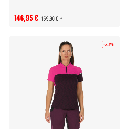
146,95 €
159,90 €
#
-23
%