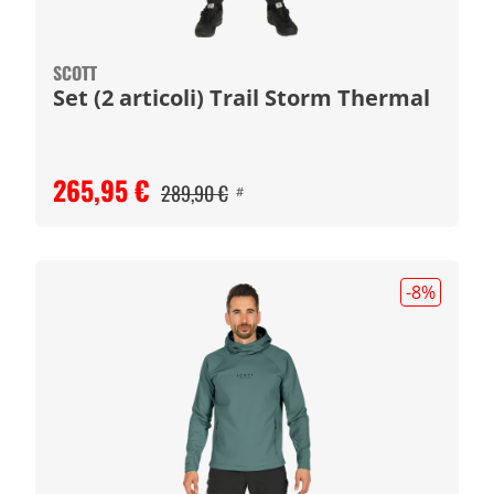
SCOTT
Set (2 articoli) Trail Storm Thermal
265,95 €
289,90 €
#
-8
%