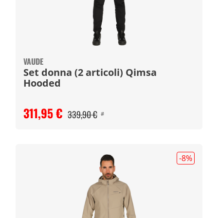
VAUDE
Set donna (2 articoli) Qimsa
Hooded
311,95 €
339,90 €
#
-8
%