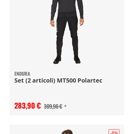
ENDURA
Set (2 articoli) MT500 Polartec
283,90 €
309,90 €
#
-8
%