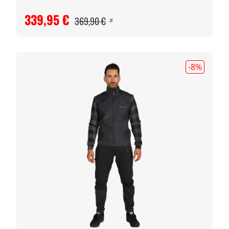
339,95 €
369,90 €
#
-8
%