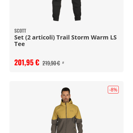
SCOTT
Set (2 articoli) Trail Storm Warm LS
Tee
201,95 €
219,90 €
#
-8
%