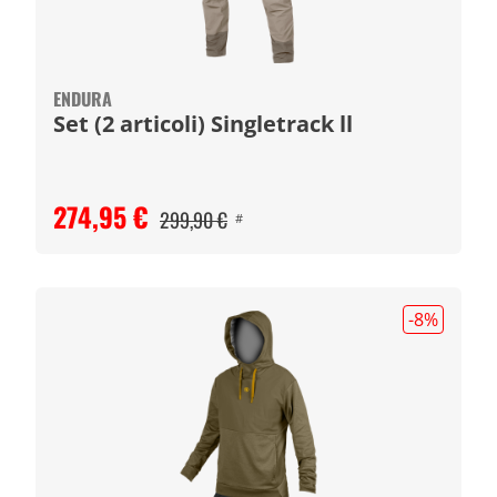
ENDURA
Set (2 articoli) Singletrack ll
274,95 €
299,90 €
#
-8
%