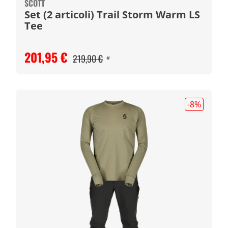
SCOTT
Set (2 articoli) Trail Storm Warm LS
Tee
201,95 €
219,90 €
#
-8
%