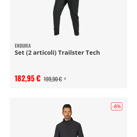
ENDURA
Set (2 articoli) Trailster Tech
182,95 €
199,90 €
#
-8
%