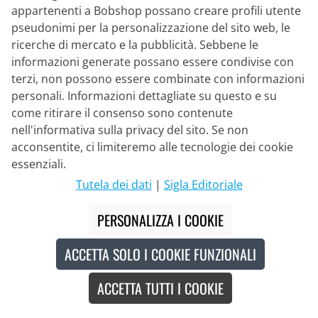
appartenenti a Bobshop possano creare profili utente
pseudonimi per la personalizzazione del sito web, le
ENDURA
ricerche di mercato e la pubblicità. Sebbene le
Set (2 articoli) Singletrack Thermal
informazioni generate possano essere condivise con
terzi, non possono essere combinate con informazioni
personali. Informazioni dettagliate su questo e su
210,95 €
229,90 €
#
come ritirare il consenso sono contenute
nell'informativa sulla privacy del sito. Se non
acconsentite, ci limiteremo alle tecnologie dei cookie
essenziali.
-8
%
Tutela dei dati
|
Sigla Editoriale
PERSONALIZZA I COOKIE
ACCETTA SOLO I COOKIE FUNZIONALI
ACCETTA TUTTI I COOKIE