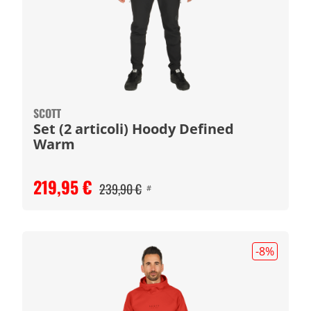
SCOTT
Set (2 articoli) Hoody Defined
Warm
219,95 €
239,90 €
#
-8
%