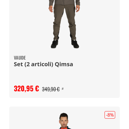
VAUDE
Set (2 articoli) Qimsa
320,95 €
349,90 €
#
-8
%