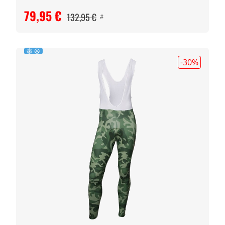
79,95 €
132,95 €
#
-30
%