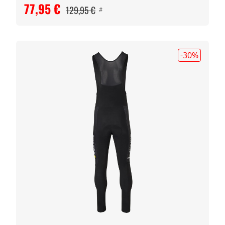
77,95 €
129,95 €
#
-30
%