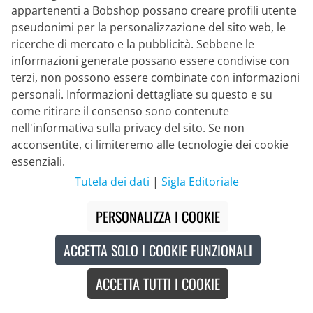
appartenenti a Bobshop possano creare profili utente
pseudonimi per la personalizzazione del sito web, le
SANTINI
ricerche di mercato e la pubblicità. Sebbene le
Calzamaglia con bretelle LIDL-TREK
informazioni generate possano essere condivise con
2024
terzi, non possono essere combinate con informazioni
personali. Informazioni dettagliate su questo e su
76,95 €
come ritirare il consenso sono contenute
128,95 €
#
nell'informativa sulla privacy del sito. Se non
acconsentite, ci limiteremo alle tecnologie dei cookie
essenziali.
-40
%
Tutela dei dati
|
Sigla Editoriale
PERSONALIZZA I COOKIE
ACCETTA SOLO I COOKIE FUNZIONALI
ACCETTA TUTTI I COOKIE