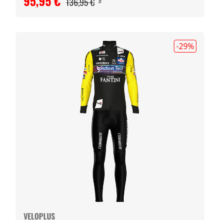
95,95 €
136,95 €
#
-29
%
VELOPLUS