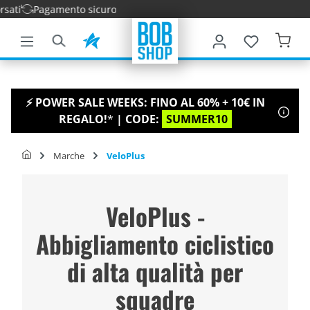
agamento sicuro
tenuto principale
⚡ POWER SALE WEEKS: FINO AL 60% + 10€ IN
REGALO!
*
| CODE:
SUMMER10
Marche
VeloPlus
VeloPlus -
Abbigliamento ciclistico
di alta qualità per
squadre