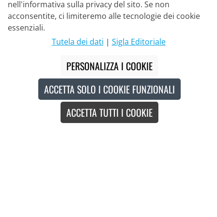
nell'informativa sulla privacy del sito. Se non
acconsentite, ci limiteremo alle tecnologie dei cookie
Partner di Consegna
essenziali.
Tutela dei dati
|
Sigla Editoriale
Contatto
PERSONALIZZA I COOKIE
Chat dal vivo
ACCETTA SOLO I COOKIE FUNZIONALI
Lu - Ve: 8:30 - 16:00 (CET)
ACCETTA TUTTI I COOKIE
Whatsapp
Telefonata (en/de)
Modulo di contatto
#
I prezzi barrati corrispondono ai nostri prezzi di lancio dell'attuale
stagione.
© 2026 Bike o' bello Radsportversand GmbH & Co.KG