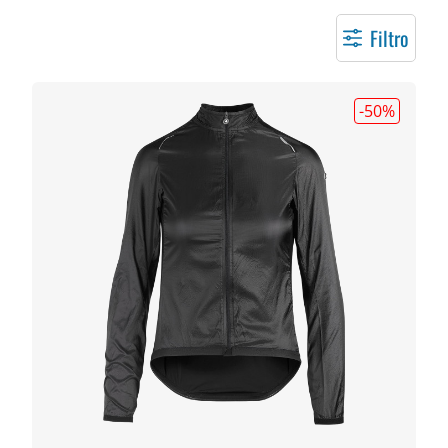
Filtro
-50
%