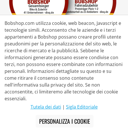
Bobshop.com utilizza cookie, web beacon, Javascript e
tecnologie simili. Acconsento che le aziende e i terzi
appartenenti a Bobshop possano creare profili utente
pseudonimi per la personalizzazione del sito web, le
Partner di Consegna
ricerche di mercato e la pubblicità. Sebbene le
informazioni generate possano essere condivise con
Contatto
terzi, non possono essere combinate con informazioni
personali. Informazioni dettagliate su questo e su
Chat dal vivo
come ritirare il consenso sono contenute
Lu - Ve: 8:30 - 16:00 (CET)
nell'informativa sulla privacy del sito. Se non
acconsentite, ci limiteremo alle tecnologie dei cookie
Whatsapp
essenziali.
Telefonata (en/de)
Tutela dei dati
|
Sigla Editoriale
Modulo di contatto
PERSONALIZZA I COOKIE