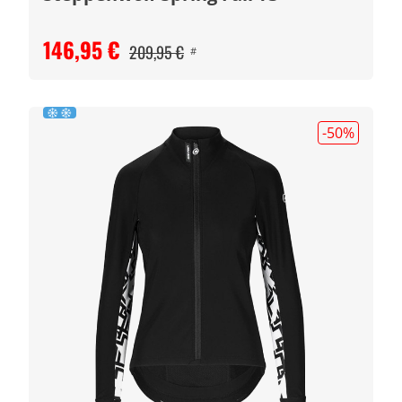
146,95 €
209,95 €
#
-50
%