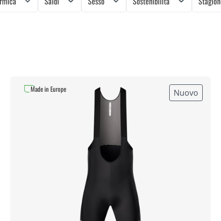
ermica
Saldi
Sesso
Sostenibilità
Stagio
Made in Europe
Nuovo