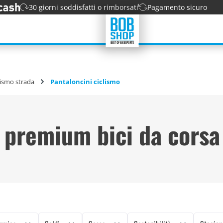
30 giorni soddisfatti o rimborsati
Pagamento sicuro
lismo strada
Pantaloncini ciclismo
 premium bici da corsa