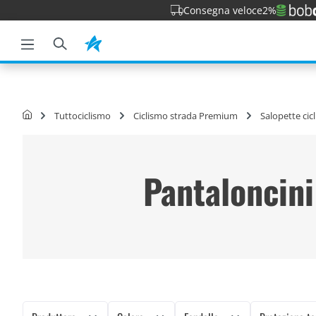
Consegna veloce
2%
la ricerca
Passa alla navigazione principale
Tuttociclismo
Ciclismo strada Premium
Salopette cic
Pantaloncini