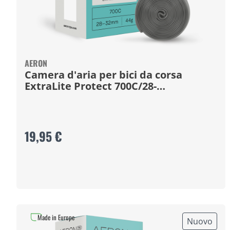
AERON
Camera d'aria per bici da corsa
ExtraLite Protect 700C/28-
32mm/65mm
19,95 €
Made in Europe
Nuovo