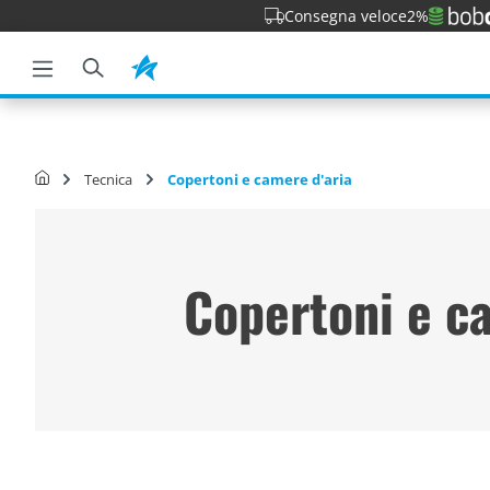
Consegna veloce
2%
la ricerca
Passa alla navigazione principale
Tecnica
Copertoni e camere d'aria
Copertoni e ca