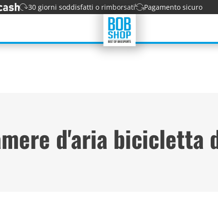
30 giorni soddisfatti o rimborsati
Pagamento sicuro
mere d'aria bicicletta