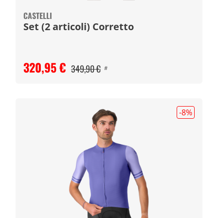
CASTELLI
Set (2 articoli) Corretto
320,95 €
349,90 €
#
-8
%