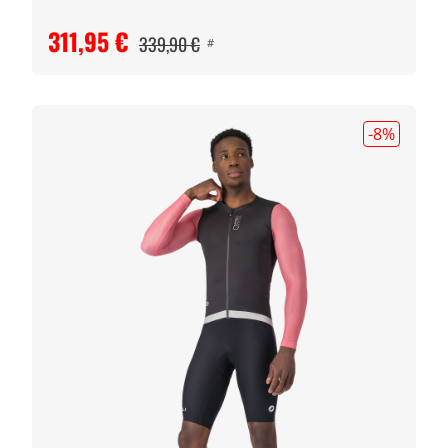
311,95 €
339,90 €
#
-8
%