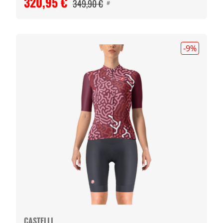
320,95 €
349,90 €
#
-9
%
CASTELLI