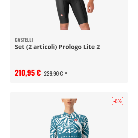
CASTELLI
Set (2 articoli) Prologo Lite 2
210,95 €
229,90 €
#
-8
%