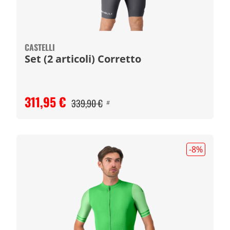
CASTELLI
Set (2 articoli) Corretto
311,95 €
339,90 €
#
-8
%