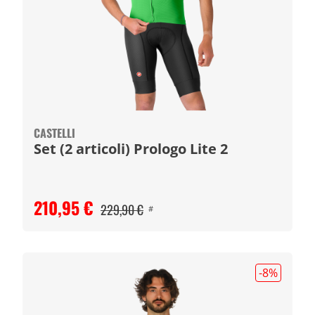
CASTELLI
Set (2 articoli) Prologo Lite 2
210,95 €
229,90 €
#
-8
%