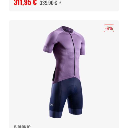
311,95 €
339,90 €
#
-8
%
X-BIONIC