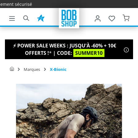
Livraison rap
ontenu principal
⚡ POWER SALE WEEKS : JUSQU'À -60% + 10€
OFFERTS !
*
| CODE:
SUMMER10
Marques
X-Bionic