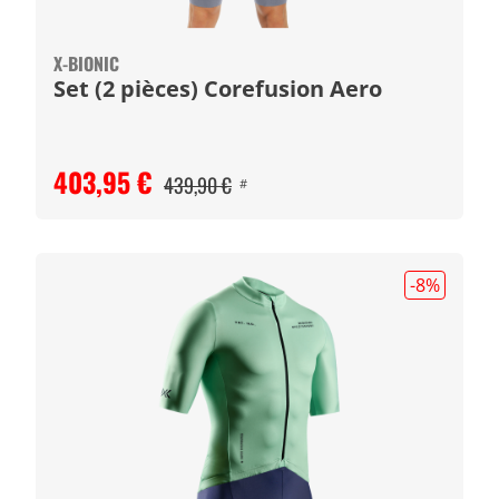
X-BIONIC
Set (2 pièces) Corefusion Aero
403,95 €
439,90 €
#
-8
%