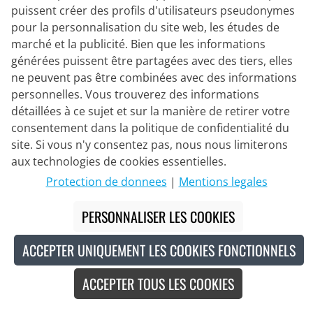
puissent créer des profils d'utilisateurs pseudonymes
pour la personnalisation du site web, les études de
marché et la publicité. Bien que les informations
générées puissent être partagées avec des tiers, elles
ne peuvent pas être combinées avec des informations
personnelles. Vous trouverez des informations
détaillées à ce sujet et sur la manière de retirer votre
SANTINI
Set femme (2 pièces) Bambu
consentement dans la politique de confidentialité du
site. Si vous n'y consentez pas, nous nous limiterons
aux technologies de cookies essentielles.
190,95 €
Protection de donnees
|
Mentions legales
249,90 €
#
PERSONNALISER LES COOKIES
ACCEPTER UNIQUEMENT LES COOKIES FONCTIONNELS
Made in Europe
ACCEPTER TOUS LES COOKIES