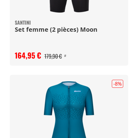
SANTINI
Set femme (2 pièces) Moon
164,95 €
179,90 €
#
-8
%