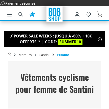
Livrais
ontenu principal
⚡ POWER SALE WEEKS : JUSQU'À -60% + 10€
OFFERTS !
*
| CODE:
SUMMER10
Marques
Santini
Femme
Vêtements cyclisme
pour femme de Santini