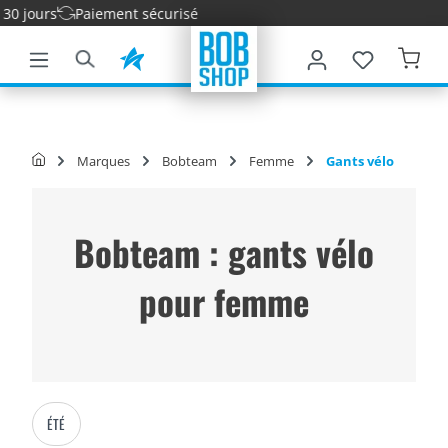
jours
Paiement sécurisé
ontenu principal
Marques
Bobteam
Femme
Gants vélo
Bobteam : gants vélo
pour femme
ÉTÉ