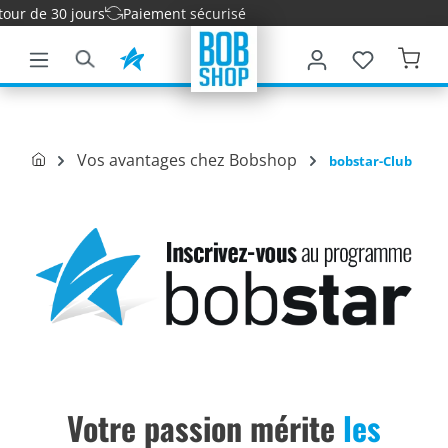
ur de 30 jours
Paiement sécurisé
ontenu principal
Vos avantages chez Bobshop
bobstar-Club
Votre passion mérite
les