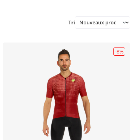
Tri
-8
%