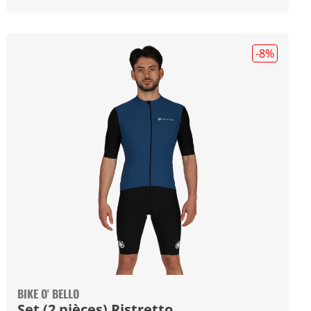
-8
%
BIKE O' BELLO
Set (2 pièces) Ristretto