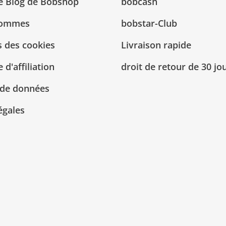
Le Blog de Bobshop
bobcash
sommes
bobstar-Club
 des cookies
Livraison rapide
d'affiliation
droit de retour de 30 jo
 de données
égales