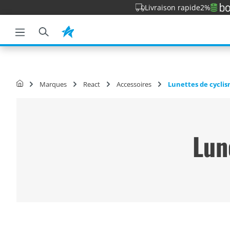
Livraison rapide
2%
a recherche
Passer à la navigation principale
Marques
React
Accessoires
Lunettes de cycli
Lun