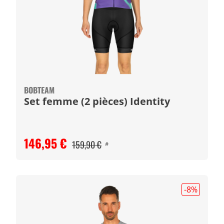
BOBTEAM
Set femme (2 pièces) Identity
146,95 €
159,90 €
#
-8
%