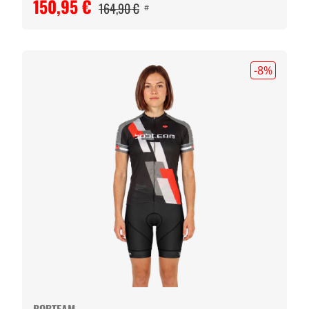
150,95 €
164,90 €
#
-8
%