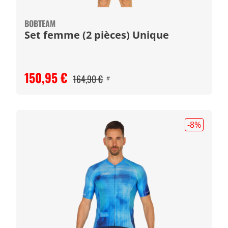
BOBTEAM
Set femme (2 pièces) Unique
150,95 €
164,90 €
#
-8
%