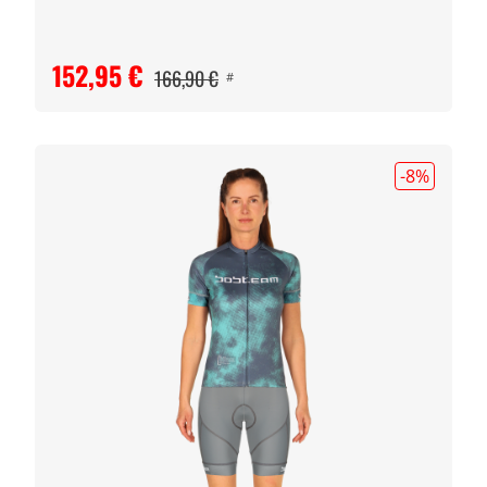
152,95 €
166,90 €
#
-8
%