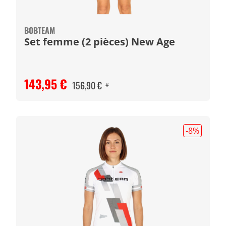
BOBTEAM
Set femme (2 pièces) New Age
143,95 €
156,90 €
#
-8
%