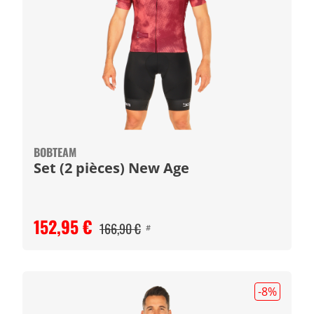
BOBTEAM
Set (2 pièces) New Age
152,95 €
166,90 €
#
-8
%