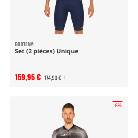
BOBTEAM
Set (2 pièces) Unique
159,95 €
174,90 €
#
-8
%