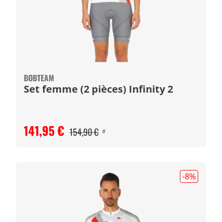
BOBTEAM
Set femme (2 pièces) Infinity 2
141,95 €
154,90 €
#
-8
%