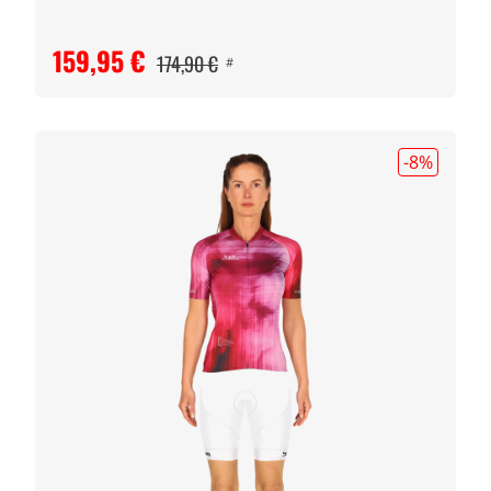
159,95 €
174,90 €
#
-8
%