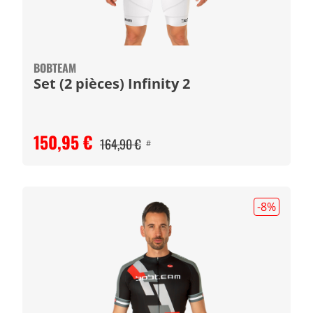
BOBTEAM
Set (2 pièces) Infinity 2
150,95 €
164,90 €
#
-8
%