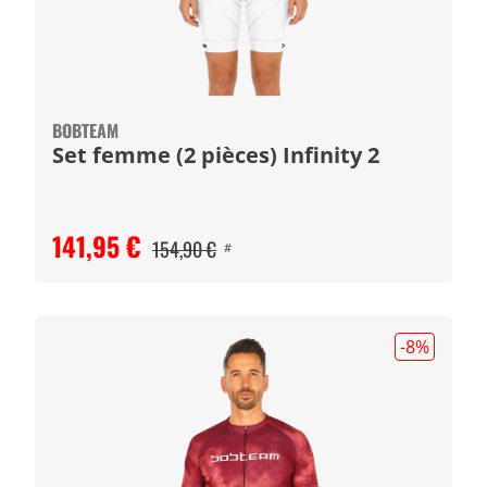
BOBTEAM
Set femme (2 pièces) Infinity 2
141,95 €
154,90 €
#
-8
%