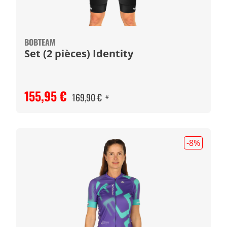
BOBTEAM
Set (2 pièces) Identity
155,95 €
169,90 €
#
-8
%