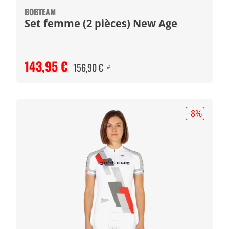
BOBTEAM
Set femme (2 pièces) New Age
143,95 €
156,90 €
#
-8
%