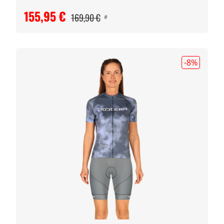
155,95 €
169,90 €
#
-8
%