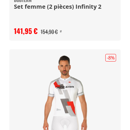
BOBTEAM
Set femme (2 pièces) Infinity 2
141,95 €
154,90 €
#
-8
%