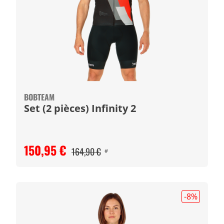
BOBTEAM
Set (2 pièces) Infinity 2
150,95 €
164,90 €
#
-8
%