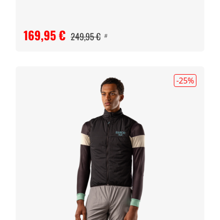
169,95 €
249,95 €
#
-25
%