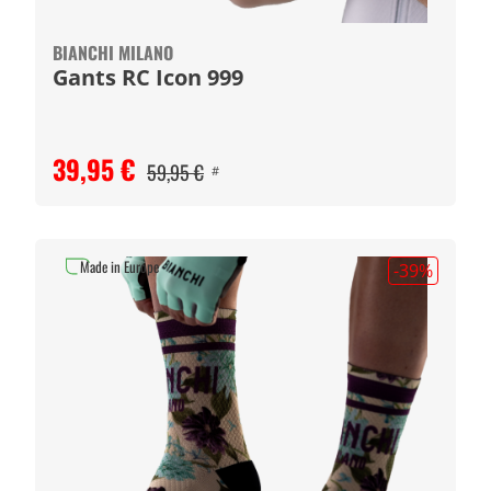
BIANCHI MILANO
Gants RC Icon 999
39,95 €
59,95 €
#
Made in Europe
-39
%