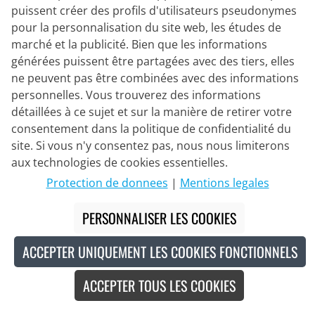
puissent créer des profils d'utilisateurs pseudonymes
pour la personnalisation du site web, les études de
marché et la publicité. Bien que les informations
générées puissent être partagées avec des tiers, elles
BIANCHI MILANO
ne peuvent pas être combinées avec des informations
Maillot manches courtes Ultralight
personnelles. Vous trouverez des informations
détaillées à ce sujet et sur la manière de retirer votre
consentement dans la politique de confidentialité du
87,95 €
144,95 €
site. Si vous n'y consentez pas, nous nous limiterons
#
aux technologies de cookies essentielles.
Protection de donnees
|
Mentions legales
Made in Europe
-40
%
PERSONNALISER LES COOKIES
ACCEPTER UNIQUEMENT LES COOKIES FONCTIONNELS
ACCEPTER TOUS LES COOKIES