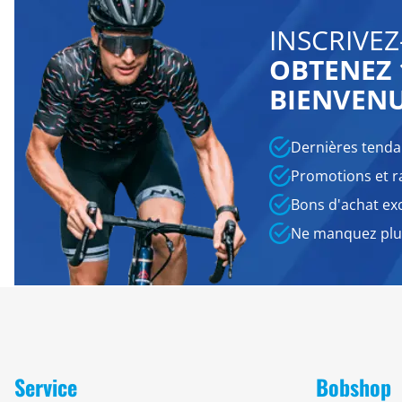
INSCRIVEZ
OBTENEZ 
BIENVEN
Dernières tenda
Promotions et r
Bons d'achat exc
Ne manquez plus
Service
Bobshop