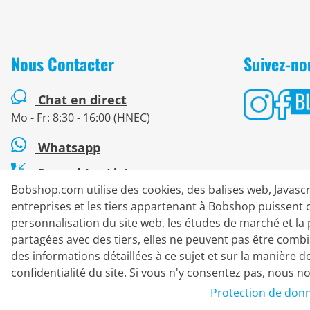
Nous Contacter
Suivez-no
Chat en direct
Mo - Fr: 8:30 - 16:00 (HNEC)
Whatsapp
Rappel (en/de)
Bobshop.com utilise des cookies, des balises web, Javascri
Formulaire de contact
entreprises et les tiers appartenant à Bobshop puissent 
personnalisation du site web, les études de marché et la 
partagées avec des tiers, elles ne peuvent pas être comb
des informations détaillées à ce sujet et sur la manière 
#
Les prix barrés correspondent à nos prix de lancement pour la
confidentialité du site. Si vous n'y consentez pas, nous n
Protection de don
© 2026 Bike o' bello Radsportversand GmbH & Co.KG