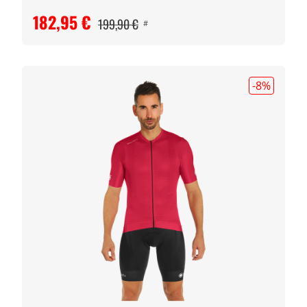
182,95 €
199,90 €
#
-8
%