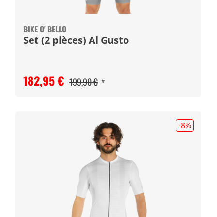
BIKE O' BELLO
Set (2 pièces) Al Gusto
182,95 €
199,90 €
#
-8
%