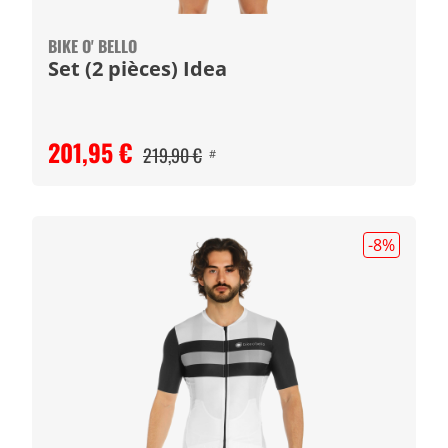
BIKE O' BELLO
Set (2 pièces) Idea
201,95 €
219,90 €
#
-8
%