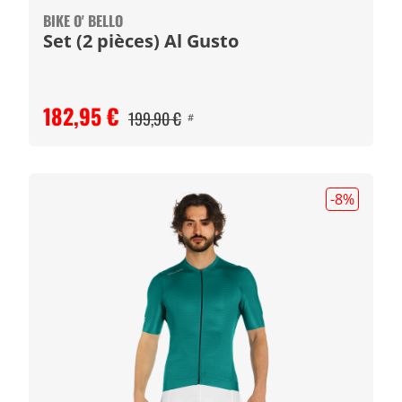
BIKE O' BELLO
Set (2 pièces) Al Gusto
182,95 €
199,90 €
#
-8
%