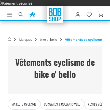
Livraiso
ontenu principal
Marques
bike o' bello
Vêtements de cyclisme
Vêtements cyclisme de
bike o' bello
MAILLOTS CYCLISME
CUISSARDS & COLLANTS VÉLO
VESTES VÉLO