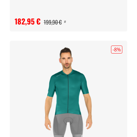
182,95 €
199,90 €
#
-8
%