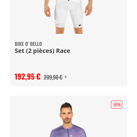
BIKE O' BELLO
Set (2 pièces) Race
192,95 €
209,90 €
#
-8
%