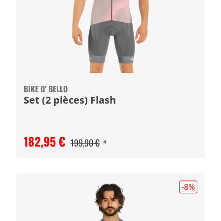
BIKE O' BELLO
Set (2 pièces) Flash
182,95 €
199,90 €
#
-8
%