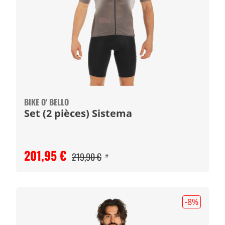
BIKE O' BELLO
Set (2 pièces) Sistema
201,95 €
219,90 €
#
-8
%