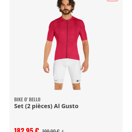
BIKE O' BELLO
Set (2 pièces) Al Gusto
182,95 €
199,90 €
#