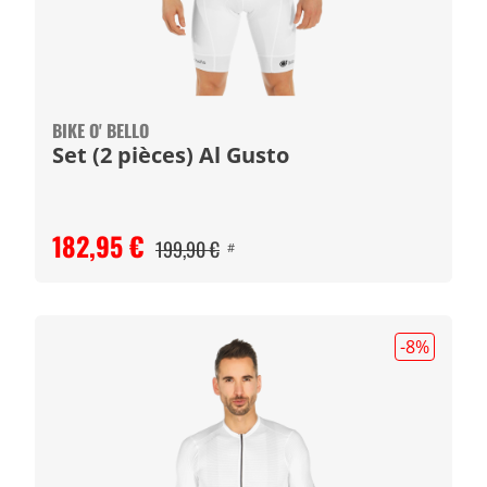
BIKE O' BELLO
Set (2 pièces) Al Gusto
182,95 €
199,90 €
#
-8
%