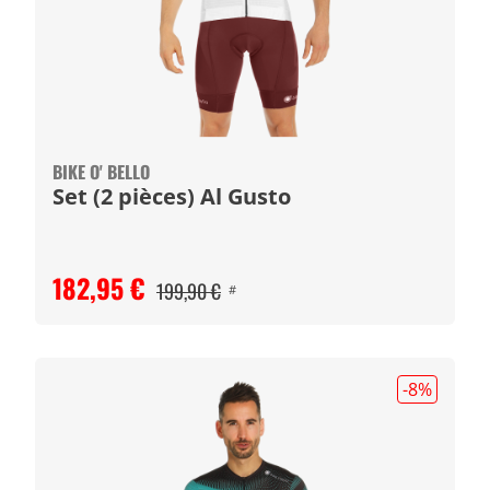
BIKE O' BELLO
Set (2 pièces) Al Gusto
182,95 €
199,90 €
#
-8
%