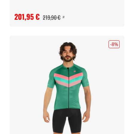
201,95 €
219,90 €
#
-8
%