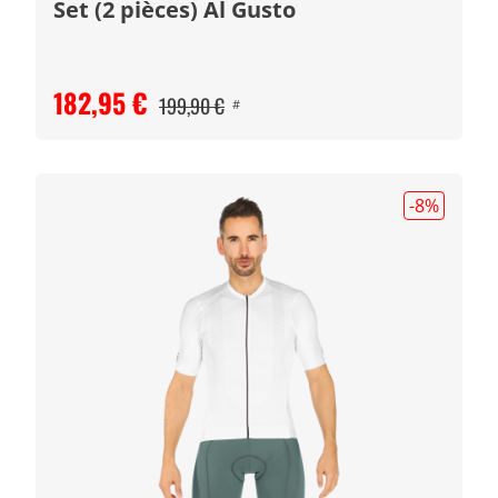
Set (2 pièces) Al Gusto
182,95 €
199,90 €
#
-8
%