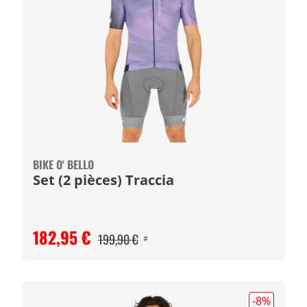
BIKE O' BELLO
Set (2 pièces) Traccia
182,95 €
199,90 €
#
-8
%