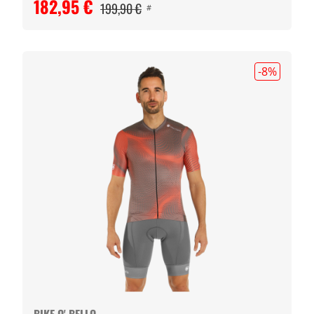
182,95 €
199,90 €
#
-8
%