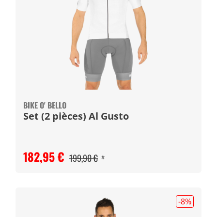
BIKE O' BELLO
Set (2 pièces) Al Gusto
182,95 €
199,90 €
#
-8
%