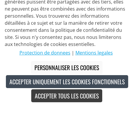
générées puissent être partagées avec des tiers, elles
ne peuvent pas être combinées avec des informations
personnelles. Vous trouverez des informations
détaillées à ce sujet et sur la manière de retirer votre
consentement dans la politique de confidentialité du
site. Si vous n'y consentez pas, nous nous limiterons
Partenaire de Livraison
aux technologies de cookies essentielles.
Protection de donnees
|
Mentions legales
Nous Contacter
PERSONNALISER LES COOKIES
Chat en direct
ACCEPTER UNIQUEMENT LES COOKIES FONCTIONNELS
Mo - Fr: 8:30 - 16:00 (HNEC)
ACCEPTER TOUS LES COOKIES
Whatsapp
Rappel (en/de)
Formulaire de contact