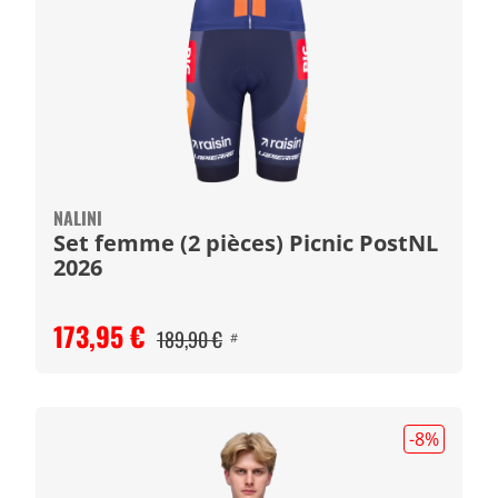
NALINI
Set femme (2 pièces) Picnic PostNL
2026
173,95 €
189,90 €
#
-8
%