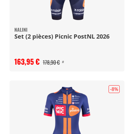
NALINI
Set (2 pièces) Picnic PostNL 2026
163,95 €
178,90 €
#
-8
%