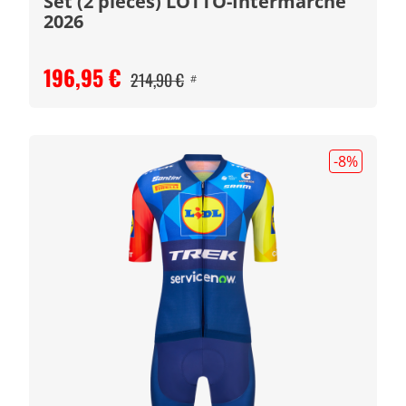
Set (2 pièces) LOTTO-Intermarche
2026
196,95 €
214,90 €
#
-8
%