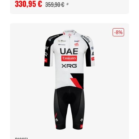
330,95 €
359,90 €
#
-8
%