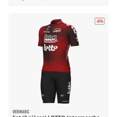
-8
%
VERMARC