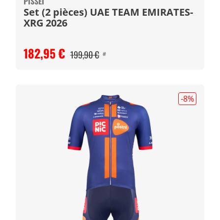
PISSEI
Set (2 pièces) UAE TEAM EMIRATES-
XRG 2026
182,95 €
199,90 €
#
-8
%