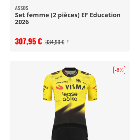
ASSOS
Set femme (2 pièces) EF Education
2026
307,95 €
334,90 €
#
-8
%