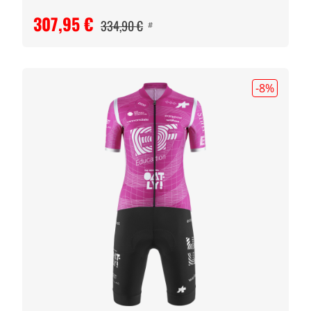
307,95 €
334,90 €
#
-8
%