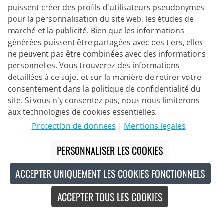
puissent créer des profils d'utilisateurs pseudonymes
pour la personnalisation du site web, les études de
CASTELLI
marché et la publicité. Bien que les informations
Light Jacket Perfetto RoS 2 SOUDAL
générées puissent être partagées avec des tiers, elles
QUICK-STEP 2023
ne peuvent pas être combinées avec des informations
personnelles. Vous trouverez des informations
155,95 €
détaillées à ce sujet et sur la manière de retirer votre
259,95 €
#
consentement dans la politique de confidentialité du
site. Si vous n'y consentez pas, nous nous limiterons
aux technologies de cookies essentielles.
-60
%
Protection de donnees
|
Mentions legales
PERSONNALISER LES COOKIES
ACCEPTER UNIQUEMENT LES COOKIES FONCTIONNELS
ACCEPTER TOUS LES COOKIES