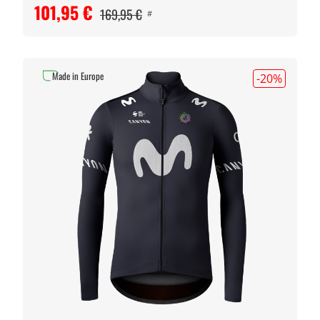
101,95 €
169,95 €
#
Made in Europe
-20
%