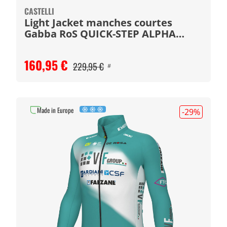
CASTELLI
Light Jacket manches courtes
Gabba RoS QUICK-STEP ALPHA
VINYL 2022
160,95 €
229,95 €
#
Made in Europe
-29
%