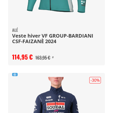
ALÉ
Veste hiver VF GROUP-BARDIANI
CSF-FAIZANÈ 2024
114,95 €
163,95 €
#
-30
%