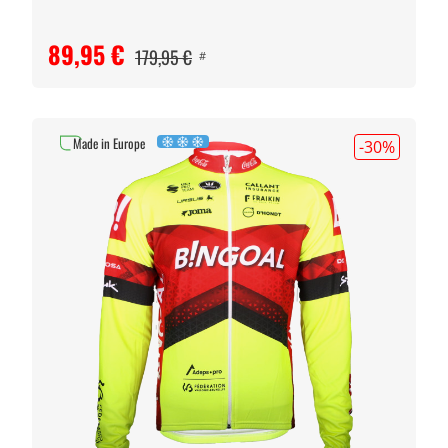
89,95 €
179,95 €
#
Made in Europe
-30
%