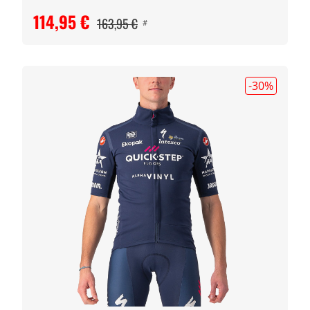
114,95 €
163,95 €
#
-30
%