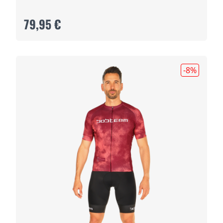
79,95 €
-8
%