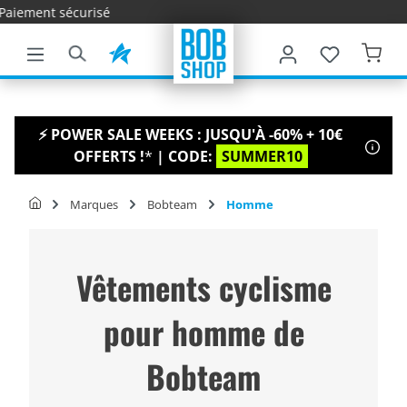
Livraison
ontenu principal
⚡ POWER SALE WEEKS : JUSQU'À -60% + 10€
OFFERTS !
*
| CODE:
SUMMER10
Marques
Bobteam
Homme
Vêtements cyclisme
pour homme de
Bobteam