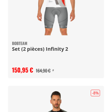
BOBTEAM
Set (2 pièces) Infinity 2
150,95 €
164,90 €
#
-8
%