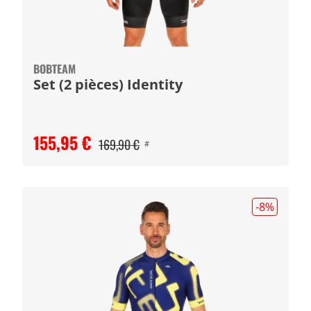
BOBTEAM
Set (2 pièces) Identity
155,95 €
169,90 €
#
-8
%