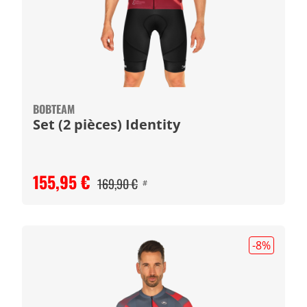
BOBTEAM
Set (2 pièces) Identity
155,95 €
169,90 €
#
-8
%