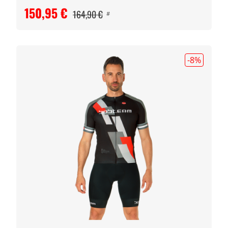
150,95 €
164,90 €
#
-8
%