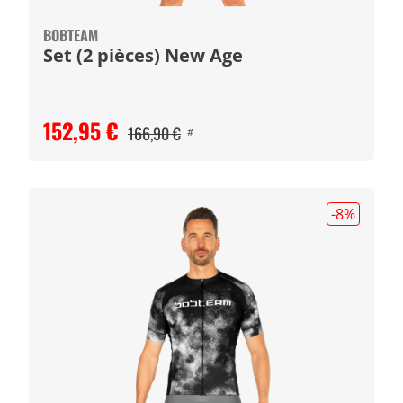
BOBTEAM
Set (2 pièces) New Age
152,95 €
166,90 €
#
-8
%