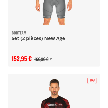
BOBTEAM
Set (2 pièces) New Age
152,95 €
166,90 €
#
-8
%