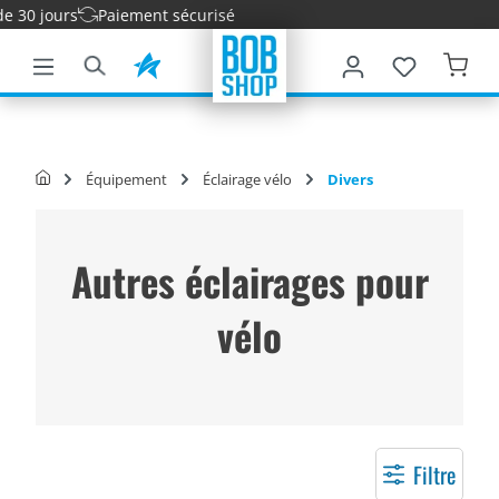
0 jours
Paiement sécurisé
ontenu principal
Équipement
Éclairage vélo
Divers
Autres éclairages pour
vélo
Filtre