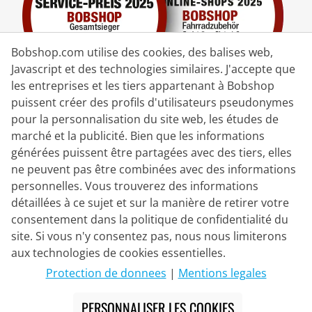
Bobshop.com utilise des cookies, des balises web,
Javascript et des technologies similaires. J'accepte que
les entreprises et les tiers appartenant à Bobshop
puissent créer des profils d'utilisateurs pseudonymes
pour la personnalisation du site web, les études de
Partenaire de Livraison
marché et la publicité. Bien que les informations
générées puissent être partagées avec des tiers, elles
Nous Contacter
ne peuvent pas être combinées avec des informations
personnelles. Vous trouverez des informations
Chat en direct
détaillées à ce sujet et sur la manière de retirer votre
Mo - Fr: 8:30 - 16:00 (HNEC)
consentement dans la politique de confidentialité du
site. Si vous n'y consentez pas, nous nous limiterons
Whatsapp
aux technologies de cookies essentielles.
Rappel (en/de)
Protection de donnees
|
Mentions legales
Formulaire de contact
PERSONNALISER LES COOKIES