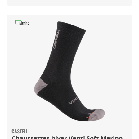
Merino
CASTELLI
Chaussettes hiver Venti Soft Merino