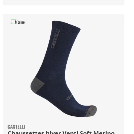
Merino
CASTELLI
Chaussettes hiver Venti Soft Merino