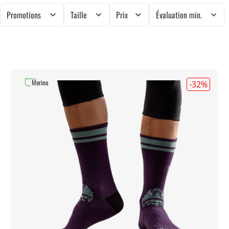
Promotions
Taille
Prix
Évaluation min.
Merino
-32
%