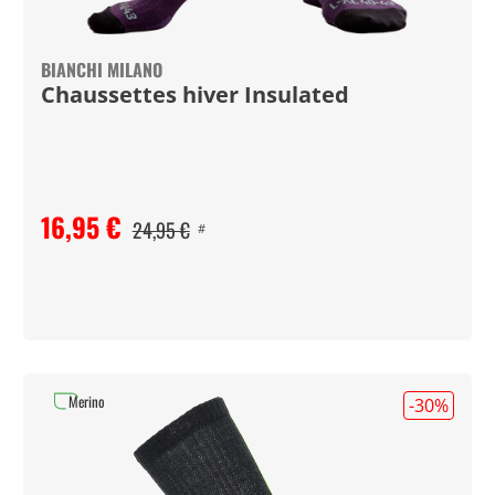
BIANCHI MILANO
Chaussettes hiver Insulated
16,95 €
24,95 €
#
Merino
-30
%