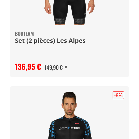
BOBTEAM
Set (2 pièces) Les Alpes
136,95 €
149,90 €
#
-8
%