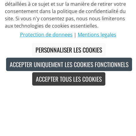
détaillées à ce sujet et sur la manière de retirer votre
consentement dans la politique de confidentialité du
site. Si vous n'y consentez pas, nous nous limiterons
Partenaire de Livraison
aux technologies de cookies essentielles.
Protection de donnees
|
Mentions legales
Nous Contacter
PERSONNALISER LES COOKIES
Chat en direct
ACCEPTER UNIQUEMENT LES COOKIES FONCTIONNELS
Mo - Fr: 8:30 - 16:00 (HNEC)
ACCEPTER TOUS LES COOKIES
Whatsapp
Rappel (en/de)
Formulaire de contact
#
Les prix barrés correspondent à nos prix de lancement pour la saison en
cours.