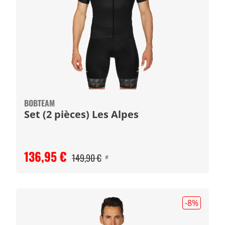
BOBTEAM
Set (2 pièces) Les Alpes
136,95 €
149,90 €
#
-8
%