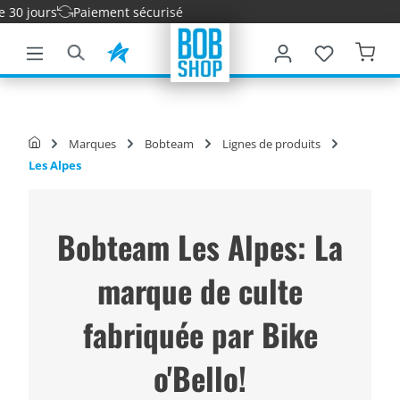
 jours
Paiement sécurisé
ontenu principal
Marques
Bobteam
Lignes de produits
Les Alpes
Bobteam Les Alpes: La
marque de culte
fabriquée par Bike
o'Bello!