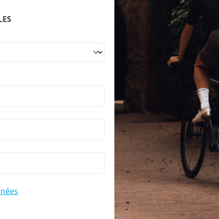
LES
nnées