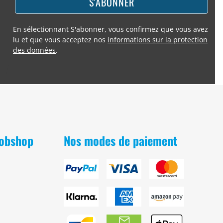
S'ABONNER
En sélectionnant S'abonner, vous confirmez que vous avez
lu et que vous acceptez nos
informations sur la protection
des données
.
Bobshop
Nos modes de paiement