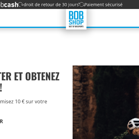
droit de retour de 30 jours
Paiement sécurisé
TER ET OBTENEZ
!
misez 10 € sur votre
IR