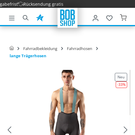
efrist
Rücksendung gratis
nhalt springen
Fahrradbekleidung
Fahrradhosen
lange Trägerhosen
Neu
-33
%