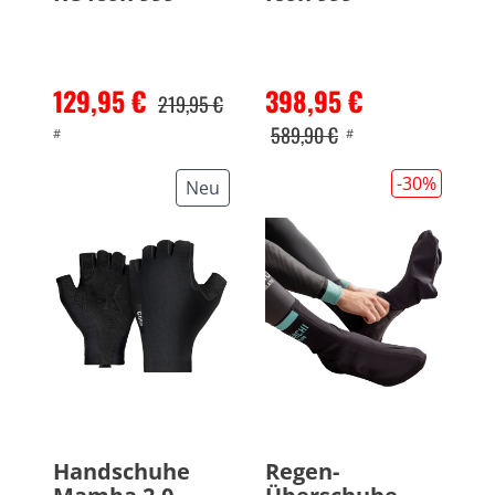
129,95 €
398,95 €
219,95 €
589,90 €
#
#
-30
%
Neu
Handschuhe
Regen-