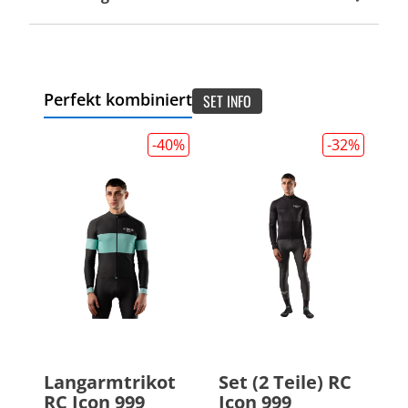
Perfekt kombiniert
SET INFO
-40
%
-32
%
Langarmtrikot
Set (2 Teile) RC
RC Icon 999
Icon 999