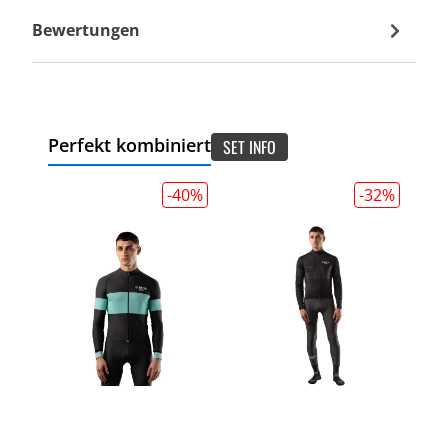
Bewertungen
Perfekt kombiniert
SET INFO
-40
%
-32
%