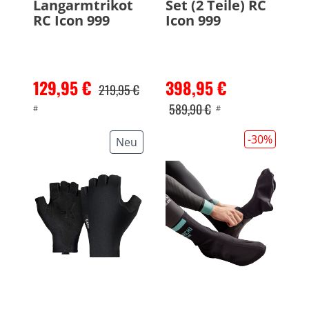
Langarmtrikot
Set (2 Teile) RC
RC Icon 999
Icon 999
129,95 €
398,95 €
219,95 €
589,90 €
#
#
-30
%
Neu