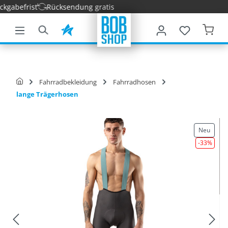
abefrist
Rücksendung gratis
nhalt springen
Fahrradbekleidung
Fahrradhosen
lange Trägerhosen
Neu
-33
%