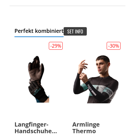
Perfekt kombiniert
SET INFO
-29
%
-30
%
Langfinger-
Armlinge
Handschuhe
Thermo