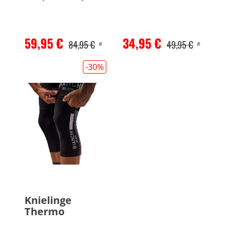
Tech Gravel
59,95 €
34,95 €
84,95 €
49,95 €
#
#
-30
%
Knielinge
Thermo