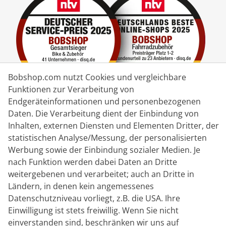
Bobshop.com nutzt Cookies und vergleichbare
Funktionen zur Verarbeitung von
Endgeräteinformationen und personenbezogenen
Daten. Die Verarbeitung dient der Einbindung von
Lieferpartner
Inhalten, externen Diensten und Elementen Dritter, der
statistischen Analyse/Messung, der personalisierten
Kontakt
Werbung sowie der Einbindung sozialer Medien. Je
nach Funktion werden dabei Daten an Dritte
Livechat
weitergebenen und verarbeitet; auch an Dritte in
Mo - Fr: 8:30 bis 16:00 (MEZ)
Ländern, in denen kein angemessenes
Datenschutzniveau vorliegt, z.B. die USA. Ihre
Whatsapp
Einwilligung ist stets freiwillig. Wenn Sie nicht
einverstanden sind, beschränken wir uns auf
Rückruf