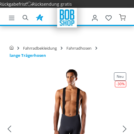
ckgabefrist
Rücksendung gratis
nhalt springen
Fahrradbekleidung
Fahrradhosen
lange Trägerhosen
Neu
-30
%