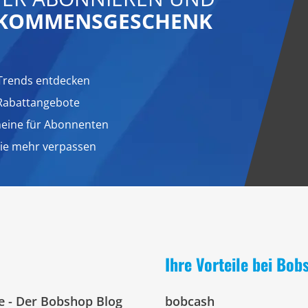
LLKOMMENSGESCHENK
Trends entdecken
 Rabattangebote
heine für Abonnenten
nie mehr verpassen
Ihre Vorteile bei Bob
e - Der Bobshop Blog
bobcash