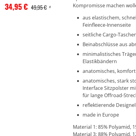
34,95 €
Kompromisse machen woll
49,95 €
#
aus elastischem, schn
Feinfleece-Innenseite
seitliche Cargo-Tasch
Beinabschlüsse aus ab
minimalistisches Träge
Elastikbändern
anatomisches, komforto
anatomisches, stark st
Interface Sitzpolster 
für lange Offroad-Stre
reflektierende Design
made in Europe
Material 1: 85% Polyamid, 1
Material 3: 88% Polyamid, 