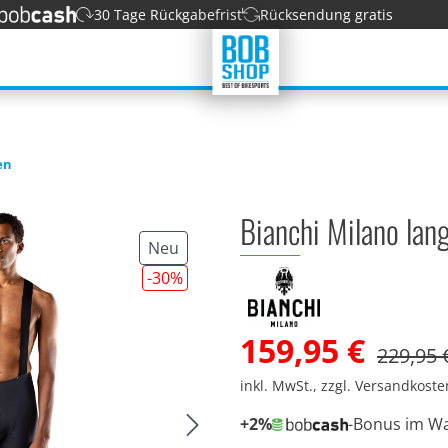
30 Tage Rückgabefrist
Rücksendung gratis
en
Bianchi Milano lan
Neu
-30
%
159,95 €
229,95 
inkl. MwSt., zzgl. Versandkost
+2%
-Bonus im W