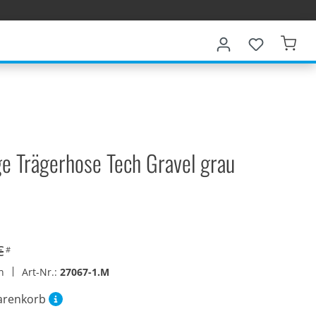
ge Trägerhose Tech Gravel grau
€
#
en
Art-Nr.:
27067-1.M
arenkorb