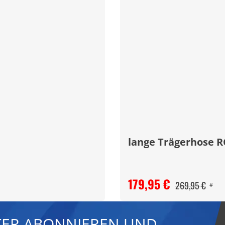
lange Trägerhose R
179,95 €
269,95 €
#
ER ABONNIEREN UND