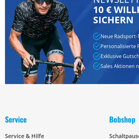
10 € WI
SICHERN
Neue Radsport-
Personalisierte
Exklusive Gutsc
Sales Aktionen 
Service
Bobshop
Service & Hilfe
Schaltpaus