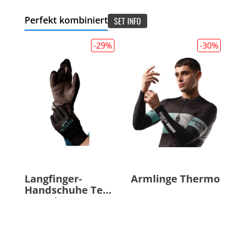
Perfekt kombiniert
SET INFO
-29
%
-30
%
Langfinger-
Armlinge Thermo
Handschuhe Tech
Gravel