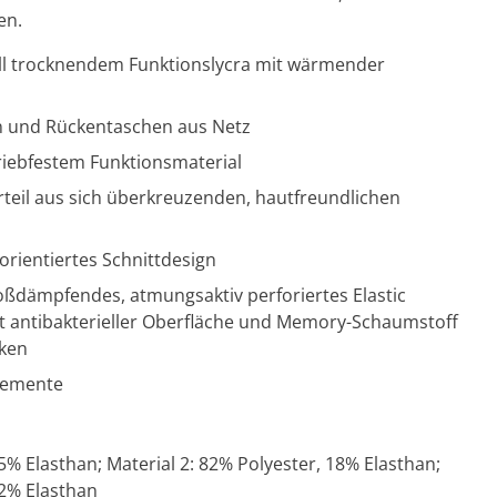
en.
ell trocknendem Funktionslycra mit wärmender
en und Rückentaschen aus Netz
riebfestem Funktionsmaterial
rteil aus sich überkreuzenden, hautfreundlichen
rientiertes Schnittdesign
oßdämpfendes, atmungsaktiv perforiertes Elastic
mit antibakterieller Oberfläche und Memory-Schaumstoff
cken
elemente
5% Elasthan; Material 2: 82% Polyester, 18% Elasthan;
12% Elasthan