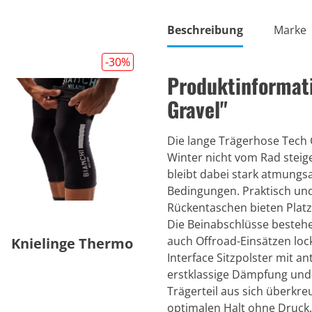
Beschreibung
Marke
-30
%
Produktinformati
Gravel"
Die lange Trägerhose Tech G
Winter nicht vom Rad steig
bleibt dabei stark atmungsa
Bedingungen. Praktisch und
Rückentaschen bieten Platz 
Die Beinabschlüsse bestehe
auch Offroad-Einsätzen lock
Knielinge Thermo
Interface Sitzpolster mit 
erstklassige Dämpfung und 
Trägerteil aus sich überkr
optimalen Halt ohne Druck. 