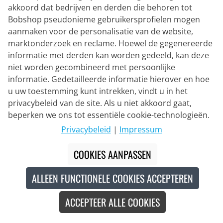
akkoord dat bedrijven en derden die behoren tot
Bobshop pseudonieme gebruikersprofielen mogen
aanmaken voor de personalisatie van de website,
VAUDE
marktonderzoek en reclame. Hoewel de gegenereerde
Bikeshorts Loamer
informatie met derden kan worden gedeeld, kan deze
niet worden gecombineerd met persoonlijke
informatie. Gedetailleerde informatie hierover en hoe
€ 109,95
u uw toestemming kunt intrekken, vindt u in het
privacybeleid van de site. Als u niet akkoord gaat,
beperken we ons tot essentiële cookie-technologieën.
Privacybeleid
|
Impressum
PFC Free
-30
%
COOKIES AANPASSEN
ALLEEN FUNCTIONELE COOKIES ACCEPTEREN
ACCEPTEER ALLE COOKIES