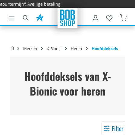
urtermijn
Veilige betaling
e hoofdinhoud
Merken
X-Bionic
Heren
Hoofddeksels
Hoofddeksels van X-
Bionic voor heren
Filter