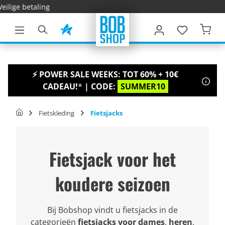
Snelle l
e hoofdinhoud
⚡ POWER SALE WEEKS: TOT 60% + 10€
CADEAU!
*
| CODE:
SUMMER10
Fietskleding
Fietsjacks
Fietsjack voor het
koudere seizoen
Bij Bobshop vindt u fietsjacks in de
categorieën
fietsjacks voor dames
,
heren
,