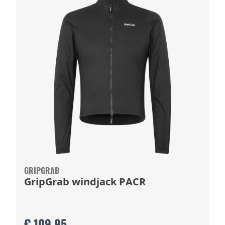
GRIPGRAB
GripGrab windjack PACR
€ 109,95