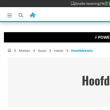
Snelle levering
2%
 zoekopdracht
Ga naar de hoofdnavigatie
⚡ POWER
Merken
Assos
Heren
Hoofddeksels
Hoofd