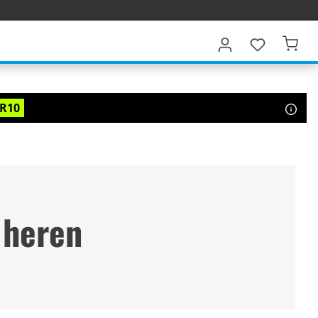
R10
 heren