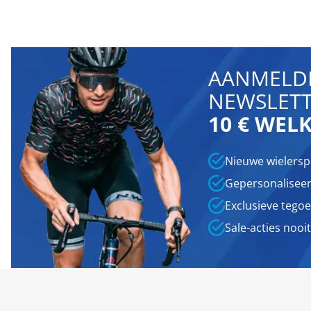
AANMELDE
NEWSLETT
10 € WEL
Nieuwe wielersp
Gepersonaliseer
Exclusieve teg
Sale-acties noo