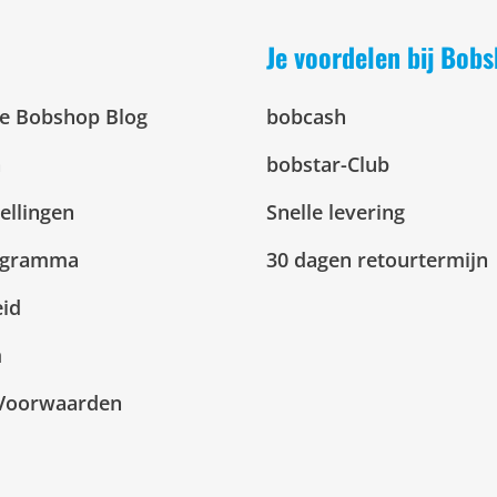
Je voordelen bij Bob
De Bobshop Blog
bobcash
n
bobstar-Club
ellingen
Snelle levering
ogramma
30 dagen retourtermijn
eid
m
Voorwaarden