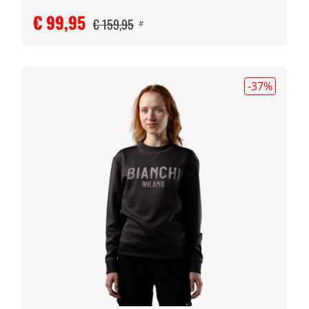
€ 99,95
€ 159,95
#
-37
%