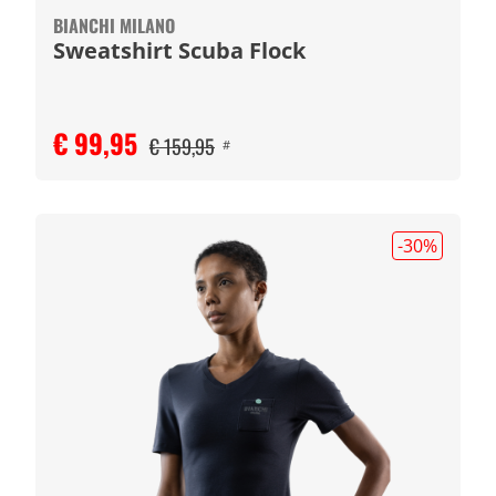
BIANCHI MILANO
Sweatshirt Scuba Flock
€ 99,95
€ 159,95
#
-30
%