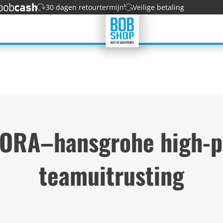
30 dagen retourtermijn
Veilige betaling
BORA–hansgrohe high-p
teamuitrusting