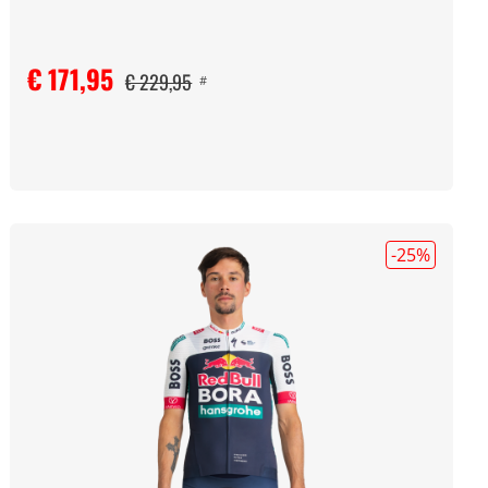
€ 171,95
€ 229,95
#
-25
%