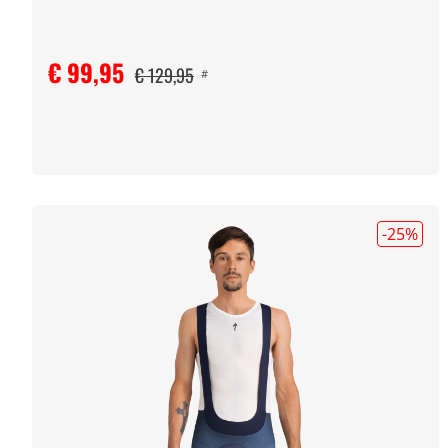
€ 99,95
€ 129,95
#
-25
%