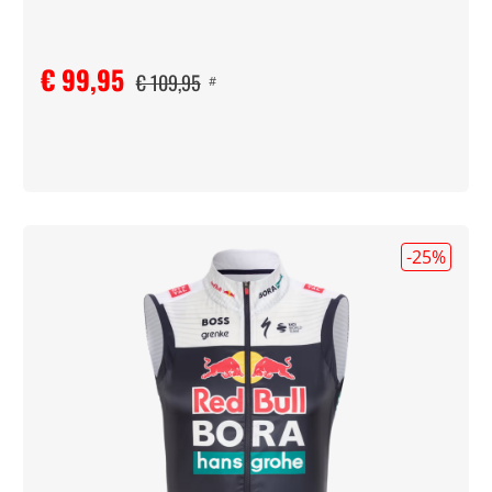
€ 99,95
€ 109,95
#
-25
%