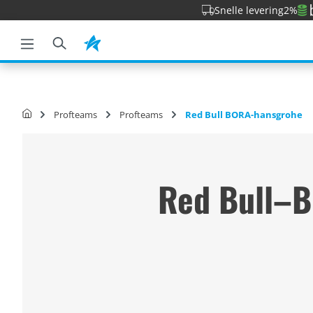
Snelle levering
2%
 zoekopdracht
Ga naar de hoofdnavigatie
Profteams
Profteams
Red Bull BORA-hansgrohe
Red Bull–