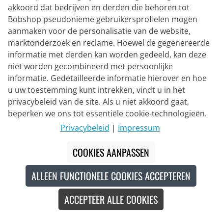
akkoord dat bedrijven en derden die behoren tot
Bobshop pseudonieme gebruikersprofielen mogen
aanmaken voor de personalisatie van de website,
marktonderzoek en reclame. Hoewel de gegenereerde
informatie met derden kan worden gedeeld, kan deze
niet worden gecombineerd met persoonlijke
informatie. Gedetailleerde informatie hierover en hoe
u uw toestemming kunt intrekken, vindt u in het
privacybeleid van de site. Als u niet akkoord gaat,
beperken we ons tot essentiële cookie-technologieën.
Privacybeleid
|
Impressum
NALINI
Zona Signature Collection Set (2
COOKIES AANPASSEN
stukken)
ALLEEN FUNCTIONELE COOKIES ACCEPTEREN
€ 201,95
€ 219,90
#
ACCEPTEER ALLE COOKIES