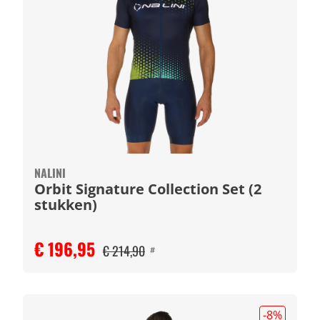
NALINI
Orbit Signature Collection Set (2
stukken)
€ 196,95
€ 214,90
#
-8
%