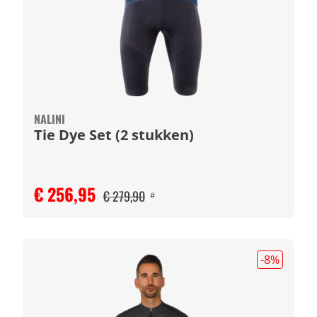
NALINI
Tie Dye Set (2 stukken)
€ 256,95
€ 279,90
#
-8
%