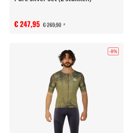
€ 247,95
€ 269,90
#
-8
%