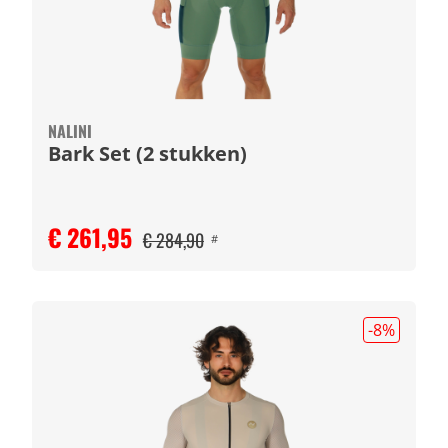
NALINI
Bark Set (2 stukken)
€ 261,95
€ 284,90
#
-8
%