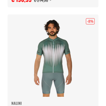
€ 214,90
-8
%
NALINI