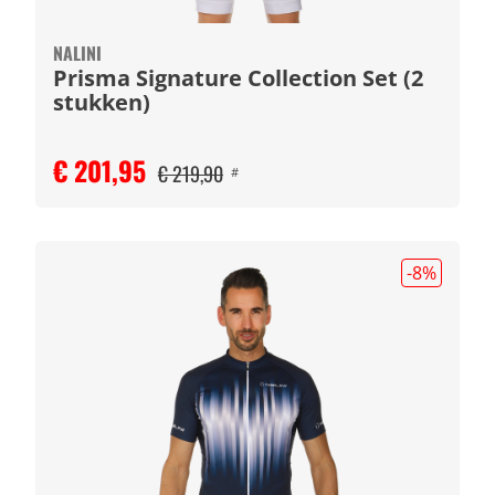
NALINI
Prisma Signature Collection Set (2
stukken)
€ 201,95
€ 219,90
#
-8
%