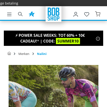
Snelle lever
e hoofdinhoud
⚡ POWER SALE WEEKS: TOT 60% + 10€
CADEAU!
*
| CODE:
SUMMER10
Merken
Nalini