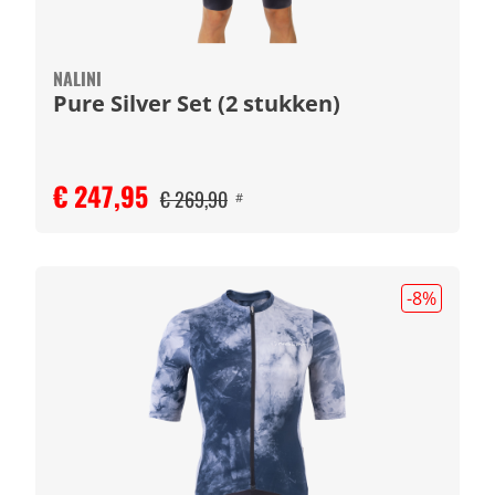
NALINI
Pure Silver Set (2 stukken)
€ 247,95
€ 269,90
#
-8
%