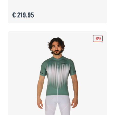
€ 219,95
-8
%