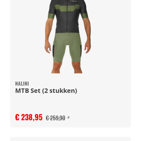
NALINI
MTB Set (2 stukken)
€ 238,95
€ 259,90
#