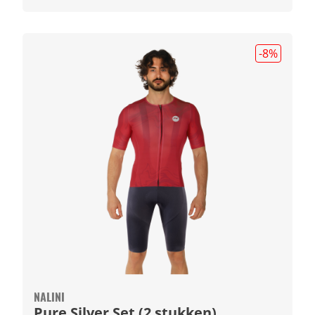
-8
%
NALINI
Pure Silver Set (2 stukken)