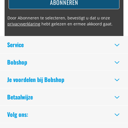
ABONNEREN
Door Abonneren te selecteren, bevestigt u dat u onze
privacyverklaring
hebt gelezen en ermee akkoord gaat.
Service
Bobshop
Je voordelen bij Bobshop
Betaalwijze
Volg ons: