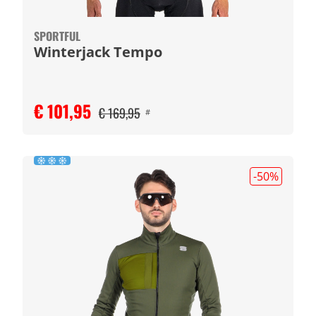
SPORTFUL
Winterjack Tempo
€ 101,95
€ 169,95
#
-50
%