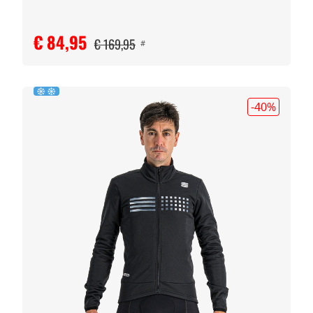
€ 84,95
€ 169,95
#
-40
%