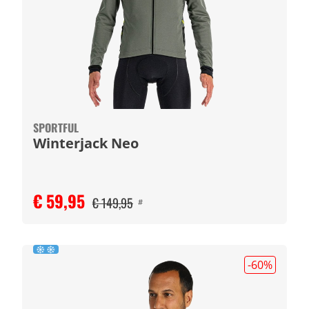
SPORTFUL
Winterjack Neo
€ 59,95
€ 149,95
#
-60
%