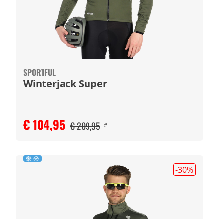
SPORTFUL
Winterjack Super
€ 104,95
€ 209,95
#
-30
%