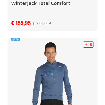
Winterjack Total Comfort
€ 155,95
€ 259,95
#
-60
%