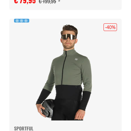
€ 79,95
€ 199,95
#
-40
%
SPORTFUL