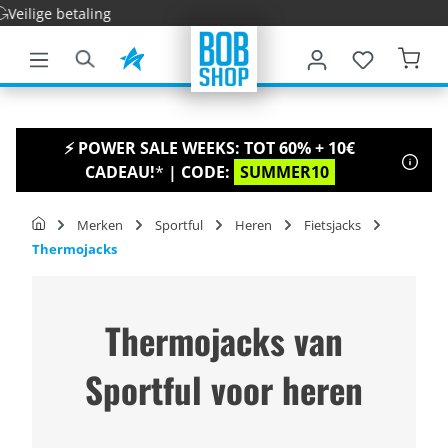
Sne
e hoofdinhoud
⚡ POWER SALE WEEKS: TOT 60% + 10€
CADEAU!
*
| CODE:
SUMMER10
Merken
Sportful
Heren
Fietsjacks
Thermojacks
Thermojacks van
Sportful voor heren