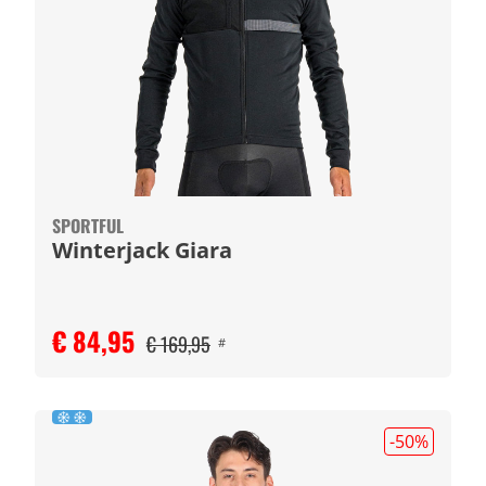
SPORTFUL
Winterjack Giara
€ 84,95
€ 169,95
#
-50
%