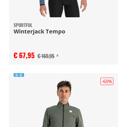
SPORTFUL
Winterjack Tempo
€ 67,95
€ 169,95
#
-60
%