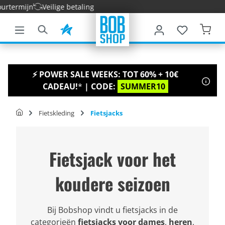
rmijn
Veilige betaling
e hoofdinhoud
⚡ POWER SALE WEEKS: TOT 60% + 10€
CADEAU!
*
| CODE:
SUMMER10
Fietskleding
Fietsjacks
Fietsjack voor het
koudere seizoen
Bij Bobshop vindt u fietsjacks in de
categorieën
fietsjacks voor dames
,
heren
,