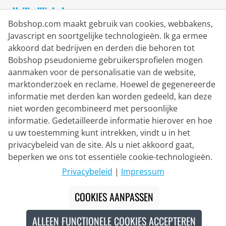
Veilig Winkelen
Bobshop.com maakt gebruik van cookies, webbakens,
Javascript en soortgelijke technologieën. Ik ga ermee
akkoord dat bedrijven en derden die behoren tot
Bobshop pseudonieme gebruikersprofielen mogen
aanmaken voor de personalisatie van de website,
marktonderzoek en reclame. Hoewel de gegenereerde
informatie met derden kan worden gedeeld, kan deze
niet worden gecombineerd met persoonlijke
informatie. Gedetailleerde informatie hierover en hoe
u uw toestemming kunt intrekken, vindt u in het
privacybeleid van de site. Als u niet akkoord gaat,
Bezorgpartner
beperken we ons tot essentiële cookie-technologieën.
Privacybeleid
|
Impressum
Contacteer ons
COOKIES AANPASSEN
Livechat
ALLEEN FUNCTIONELE COOKIES ACCEPTEREN
ma - vr: 8.30 - 16:00 uur (MEZ)