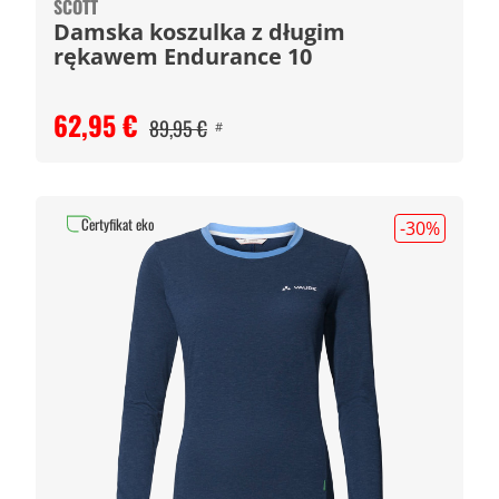
SCOTT
Damska koszulka z długim
rękawem Endurance 10
62,95 €
89,95 €
#
Certyfikat eko
-30
%