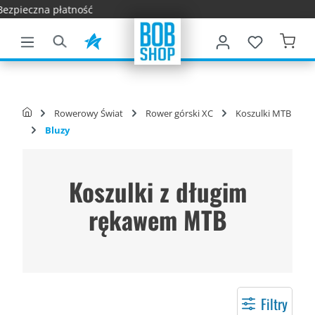
Szybka d
łównej zawartości
Rowerowy Świat
Rower górski XC
Koszulki MTB
Bluzy
Koszulki z długim
rękawem MTB
Filtry