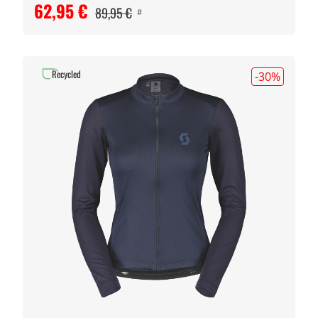
62,95 €
89,95 €
#
Recycled
-30
%