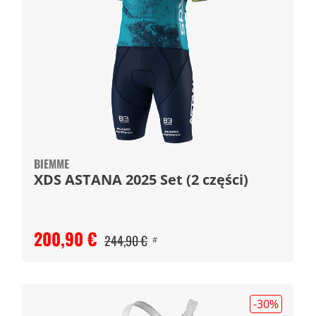
BIEMME
XDS ASTANA 2025 Set (2 części)
200,90 €
244,90 €
#
-30
%