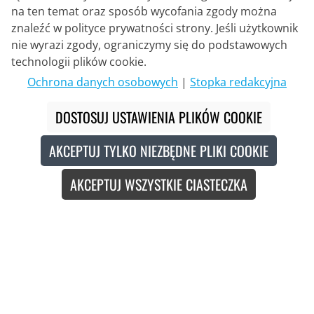
na ten temat oraz sposób wycofania zgody można
znaleźć w polityce prywatności strony. Jeśli użytkownik
nie wyrazi zgody, ograniczymy się do podstawowych
Partner Dostawczy
technologii plików cookie.
Ochrona danych osobowych
|
Stopka redakcyjna
Contact
DOSTOSUJ USTAWIENIA PLIKÓW COOKIE
Czat na żywo
AKCEPTUJ TYLKO NIEZBĘDNE PLIKI COOKIE
Pon. - Pt.: 8:30 - 16:00 (CET)
AKCEPTUJ WSZYSTKIE CIASTECZKA
Whatsapp
Oddzwoń (en/de)
Formularz kontaktowy
#
Przekreślone ceny odpowiadają naszym cenom startowym na bieżący
sezon.