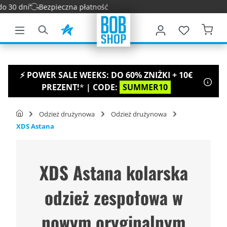
 dni
Bezpieczna płatność
łównej zawartości
⚡ POWER SALE WEEKS: DO 60% ZNIŻKI + 10€
PREZENT!
*
| CODE:
SUMMER10
Odzież drużynowa
Odzież drużynowa
XDS Astana
XDS Astana kolarska
odzież zespołowa w
nowym oryginalnym