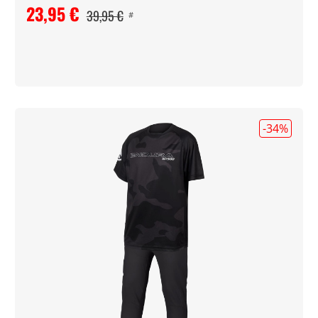
23,95 €
39,95 €
#
-34
%