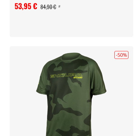
53,95 €
84,90 €
#
-50
%