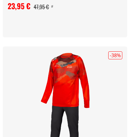
23,95 €
47,95 €
#
-38
%