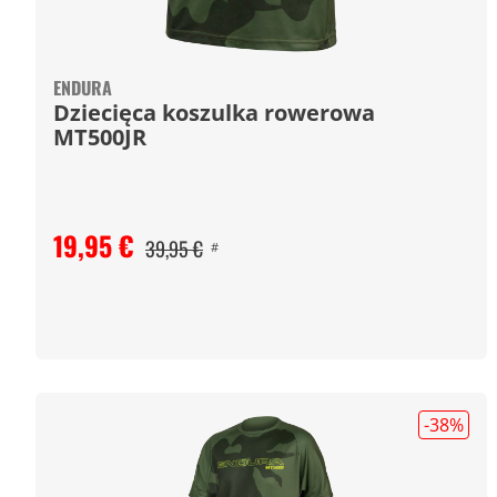
ENDURA
Dziecięca koszulka rowerowa
MT500JR
19,95 €
39,95 €
#
-38
%