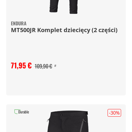
ENDURA
MT500JR Komplet dziecięcy (2 części)
71,95 €
109,90 €
#
Durable
-30
%