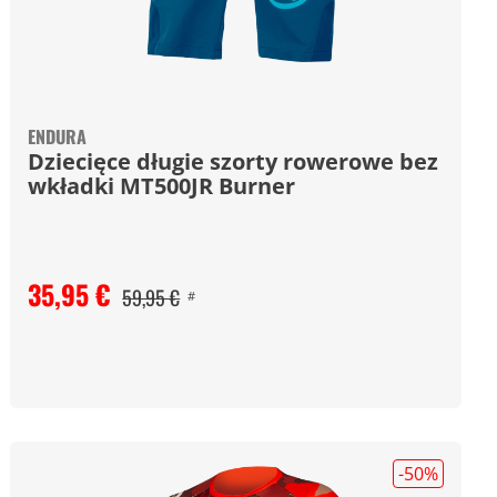
ENDURA
Dziecięce długie szorty rowerowe bez
wkładki MT500JR Burner
35,95 €
59,95 €
#
-50
%