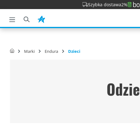
Szybka dostawa
2%
o wyszukiwania
Przejdź do głównej nawigacji
Marki
Endura
Dzieci
Odzie