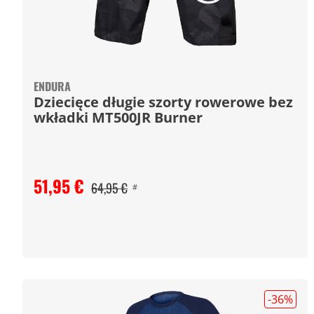
ENDURA
Dziecięce długie szorty rowerowe bez
wkładki MT500JR Burner
51,95 €
64,95 €
#
-36
%