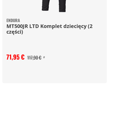
ENDURA
MT500JR LTD Komplet dziecięcy (2
części)
71,95 €
117,90 €
#