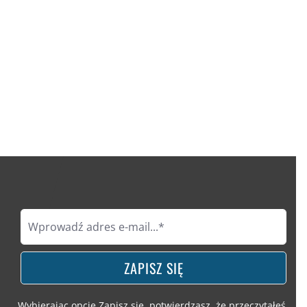
ZAPISZ SIĘ
Wybierając opcję Zapisz się, potwierdzasz, że przeczytałeś